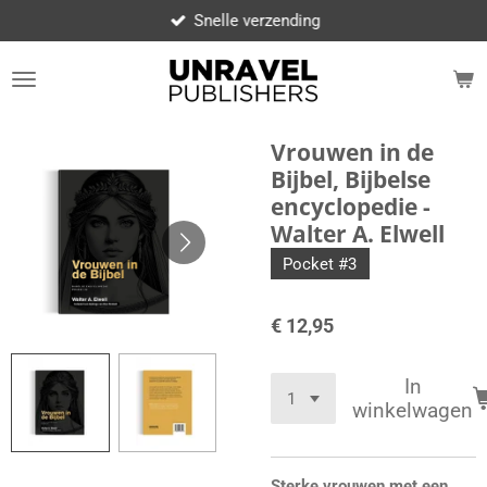
Snelle verzending
Ga
direct
naar
de
hoofdinhoud
Vrouwen in de
Bijbel, Bijbelse
encyclopedie -
Walter A. Elwell
Pocket #3
€ 12,95
In
winkelwagen
Sterke vrouwen met een