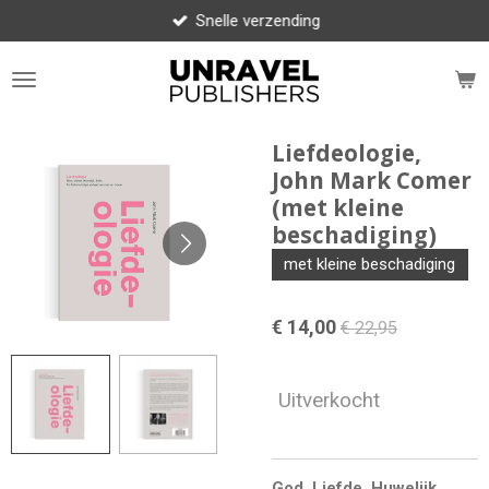
Snelle verzending
Ga
direct
naar
de
hoofdinhoud
Liefdeologie,
John Mark Comer
(met kleine
beschadiging)
met kleine beschadiging
€ 14,00
€ 22,95
Uitverkocht
God. Liefde. Huwelijk.