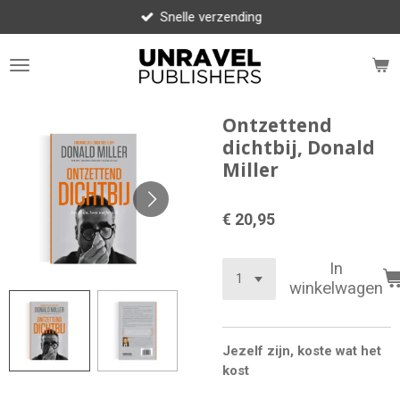
Snelle verzending
Ga
direct
naar
de
hoofdinhoud
Ontzettend
dichtbij, Donald
Miller
€ 20,95
In
winkelwagen
Jezelf zijn, koste wat het
kost