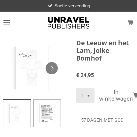
Snelle verzending
Ga
direct
naar
de
hoofdinhoud
De Leeuw en het
Lam, Jolke
Bomhof
€ 24,95
In
winkelwagen
— 57 DAGEN MET GOD