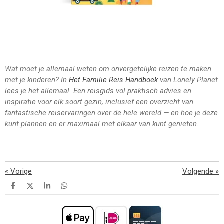
Wat moet je allemaal weten om onvergetelijke reizen te maken
met je kinderen? In
Het Familie Reis Handboek
van Lonely Planet
lees je het allemaal. Een reisgids vol praktisch advies en
inspiratie voor elk soort gezin, inclusief een overzicht van
fantastische reiservaringen over de hele wereld — en hoe je deze
kunt plannen en er maximaal met elkaar van kunt genieten.
«
Vorige
Volgende
»
D
D
S
D
e
e
h
e
l
e
a
l
e
l
r
e
n
e
n