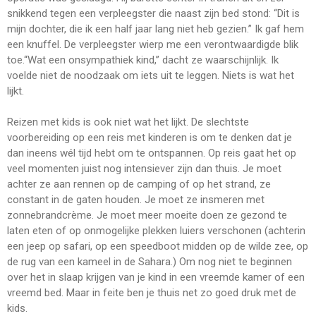
snikkend tegen een verpleegster die naast zijn bed stond: “Dit is
mijn dochter, die ik een half jaar lang niet heb gezien.” Ik gaf hem
een knuffel. De verpleegster wierp me een verontwaardigde blik
toe.“Wat een onsympathiek kind,” dacht ze waarschijnlijk. Ik
voelde niet de noodzaak om iets uit te leggen. Niets is wat het
lijkt.
Reizen met kids is ook niet wat het lijkt. De slechtste
voorbereiding op een reis met kinderen is om te denken dat je
dan ineens wél tijd hebt om te ontspannen. Op reis gaat het op
veel momenten juist nog intensiever zijn dan thuis. Je moet
achter ze aan rennen op de camping of op het strand, ze
constant in de gaten houden. Je moet ze insmeren met
zonnebrandcrème. Je moet meer moeite doen ze gezond te
laten eten of op onmogelijke plekken luiers verschonen (achterin
een jeep op safari, op een speedboot midden op de wilde zee, op
de rug van een kameel in de Sahara.) Om nog niet te beginnen
over het in slaap krijgen van je kind in een vreemde kamer of een
vreemd bed. Maar in feite ben je thuis net zo goed druk met de
kids.