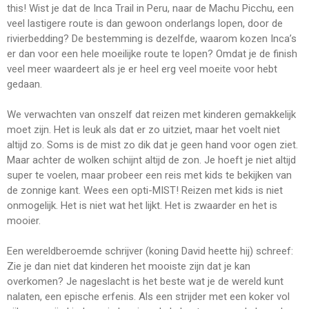
this! Wist je dat de Inca Trail in Peru, naar de Machu Picchu, een
veel lastigere route is dan gewoon onderlangs lopen, door de
rivierbedding? De bestemming is dezelfde, waarom kozen Inca’s
er dan voor een hele moeilijke route te lopen? Omdat je de finish
veel meer waardeert als je er heel erg veel moeite voor hebt
gedaan.
We verwachten van onszelf dat reizen met kinderen gemakkelijk
moet zijn. Het is leuk als dat er zo uitziet, maar het voelt niet
altijd zo. Soms is de mist zo dik dat je geen hand voor ogen ziet.
Maar achter de wolken schijnt altijd de zon. Je hoeft je niet altijd
super te voelen, maar probeer een reis met kids te bekijken van
de zonnige kant. Wees een opti-MIST! Reizen met kids is niet
onmogelijk. Het is niet wat het lijkt. Het is zwaarder en het is
mooier.
Een wereldberoemde schrijver (koning David heette hij) schreef:
Zie je dan niet dat kinderen het mooiste zijn dat je kan
overkomen? Je nageslacht is het beste wat je de wereld kunt
nalaten, een epische erfenis. Als een strijder met een koker vol