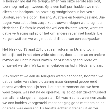
Ik herinner me dat we terugkwamen van onze eerste reis ooit,
toen nog met zijn tweëen. Bijna een half jaar hadden we met
alleen een backpack op onze rug rondgelopen in het verre
Oosten, een reis door Thailand, Australië en Nieuw-Zeeland. Drie
dagen voordat Jolkes zusje zou trouwen, vlogen we terug naar
Nederland. De familie vond dat wel een riskante keuze, want stel
dat je vertraging opliep of het om andere reden niet haalde. Die
zorgen wuifden we weg met de chillness van een backpacker.
Het bleek op 13 april 2010 dat een vulkaan in IJsland toch
letterlijk roet in het eten wilde strooien, doordat die as en andere
rotzooi de lucht in bleef blazen, en vluchten geannuleerd of
omgeleid werden. Wij kwamen gelukkig op tijd in Nederland aan.
Vlak vóórdat we aan de terugreis waren begonnen, hoorden we
dat de vader van Ellies plotseling maar dringend geopereerd
moest worden aan zijn hart. Het eerste moment dat we hem
weer zagen, was net na de operatie. Hij lag op een ziekenhuisbed
aan allerlei slangen en apparaten. Dit was niet het weerzien zoals
we ons hadden voorgesteld, maar het ging goed met hem en de
operatie was geslaagd. Hij barstte echter in tranen uit en zei