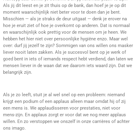
Als jij dit leest en je zit thuis op de bank, dan hoef je je op dit
moment waarschijnlijk niet beter voor te doen dan je bent.
Misschien
—
als je straks de deur uitgaat
—
denk je erover na
hoe je eruit ziet of hoe je overkomt op anderen. Dat is normaal
en waarschijnlijk ook prettig voor de mensen om je heen. We
hebben het hier niet over persoonlijke hygiëne enzo. Maar wel
over: durf jij jezelf te zijn? Sommigen van ons willen ons masker
liever nooit laten zakken. Als je succesvol bent op je werk of
goed bent in iets of iemands respect hebt verdiend, dan laten we
mensen liever in de waan dat we daarom iets waard zijn. Dat we
belangrijk zijn.
Als je zo leeft, stuit je al wel snel op een probleem: niemand
krijgt een podium of een applaus alleen maar omdat hij of zij
een mens is. We applaudisseren voor prestaties, niet voor
mens-zijn. En applaus zorgt er voor dat we nog meer applaus
willen. En zo verstoppen we onszelf in onze carrières of achter
ons imago.