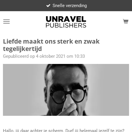
Snelle verzending
Ga
direct
naar
de
hoofdinhoud
Liefde maakt ons sterk en zwak
tegelijkertijd
Gepubliceerd op 4 oktober 2021 om 10:33
Hallo, jij daar achter je scherm. Durf jij helemaal jezelf te zijn?