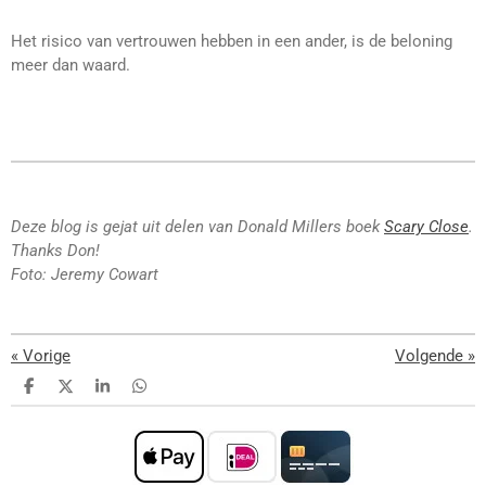
Het risico van vertrouwen hebben in een ander, is de beloning
meer dan waard.
Deze blog is gejat uit delen van Donald Millers boek
Scary Close
.
Thanks Don!
Foto:
Jeremy Cowart
«
Vorige
Volgende
»
D
D
S
D
e
e
h
e
l
e
a
l
e
l
r
e
n
e
n