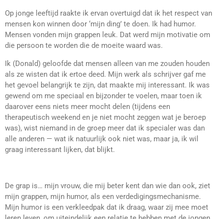
Op jonge leeftijd raakte ik ervan overtuigd dat ik het respect van
mensen kon winnen door ‘mijn ding’ te doen. Ik had humor.
Mensen vonden mijn grappen leuk. Dat werd mijn motivatie om
die persoon te worden die de moeite waard was.
Ik (Donald) geloofde dat mensen alleen van me zouden houden
als ze wisten dat ik ertoe deed. Mijn werk als schrijver gaf me
het gevoel belangrijk te zijn, dat maakte mij interessant. Ik was
gewend om me speciaal en bijzonder te voelen, maar toen ik
daarover eens niets meer mocht delen (tijdens een
therapeutisch weekend en je niet mocht zeggen wat je beroep
was), wist niemand in de groep meer dat ik specialer was dan
alle anderen
—
wat ik natuurlijk ook niet was, maar ja, ik wil
graag interessant lijken, dat blijkt.
De grap is… mijn vrouw, die mij beter kent dan wie dan ook, ziet
mijn grappen, mijn humor, als een verdedigingsmechanisme.
Mijn humor is een verkleedpak dat ik draag, waar zij mee moet
leren leven, om uiteindelijk een relatie te hebben met de jongen